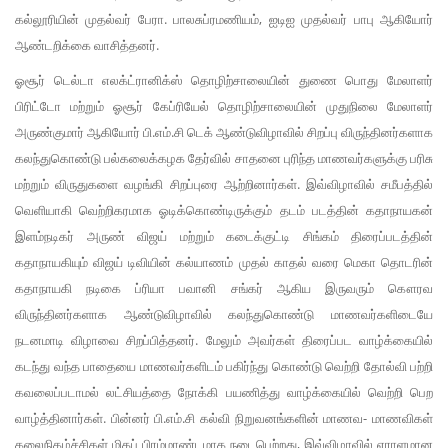
கல்லூரியின் முதல்வர் பேரா. பாலசுப்ரமணியம், ஐடிஐ முதல்வர் பாபு ஆகியோர்
ஆண்டறிக்கை வாசித்தனர்.
ஓசூர் டெல்டா எலக்ட்ரானிக்ஸ் தொழிற்சாலையின் துணை பொது மேலாளர்
பிரிட்டோ மற்றும் ஓசூர் கேப்ரியேல் தொழிற்சாலையின் முதுநிலை மேலாளர்
அருண்குமார் ஆகியோர் பி.எம்.சி டெக் ஆண்டுவிழாவில் சிறப்பு விருந்தினர்களாக
கலந்துகொண்டு பல்கலைக்கழக தேர்வில் சாதனை புரிந்த மாணவர்களுக்கு பரிசு
மற்றும் விருதுகளை வழங்கி சிறப்புரை ஆற்றினார்கள். இவ்விழாவில் சமீபத்தில்
வெளியாகி வெற்றிகரமாக ஓடிக்கொண்டிருக்கும் தடம் படத்தின் கதாநாயகன்
இளம்நடிகர் அருண் விஜய் மற்றும் கடைக்குட்டி சிங்கம் திரைப்படத்தின்
கதாநாயகியும் விஜய் டிவியின் கல்யாணம் முதல் காதல் வரை மெகா தொடரின்
கதாநாயகி நடிகை ப்ரியா பவானி சங்கர் ஆகிய இருவரும் கௌரவ
விருந்தினர்களாக ஆண்டுவிழாவில் கலந்துகொண்டு மாணவர்களிடையே
நடனமாடி விழாவை சிறப்பித்தனர். மேலும் அவர்கள் திரைப்பட வாழ்க்கையில்
கடந்து வந்த பாதையை மாணவர்களிடம் பகிர்ந்து கொண்டு வெற்றி தோல்வி பற்றி
கவலைப்படாமல் லட்சியத்தை நோக்கி பயணித்து வாழ்க்கையில் வெற்றி பெற
வாழ்த்தினார்கள். பின்னர் பி.எம்.சி கல்வி நிறுவனங்களின் மாணவ- மாணவிகள்
கலைநிகழ்ச்சிகள் மிகப் பிரம்மாண்டமாக நடைபெற்றது, இவ்விழாவில் ஏராளமான